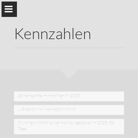
Kennzahlen
Daniel Hacke
RE/MAX Immobilienmakler
Home
25 verkaufte Immobilien in 2025
Kundenaussagen
... 8 davon im Heimatort Altrip
Kennzahlen
Durchschnittliche Vermarktungsdauer in 2025: 85
Tage
Videoratgeber