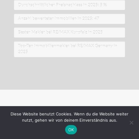
Durchschnittlicher Preisnachlass in 2025: 5 %
Leistungen
Anzahl bewerteter Immobilien in 2025: 47
Team
Bester Makler bei RE/MAX Kurpfalz in 2025
Zertifikate
Top-Ten Immobilienmakler bei RE/MAX Germany in
2025
Objekte
Eindrücke
Kooperation
Kontakt & Impressum
Datenschutz
Diese Website benutzt Cookies. Wenn du die Website weiter
nutzt, gehen wir von deinem Einverständnis aus.
OK
Daniel Hacke, RE/MAX Classic Ludwigshafen